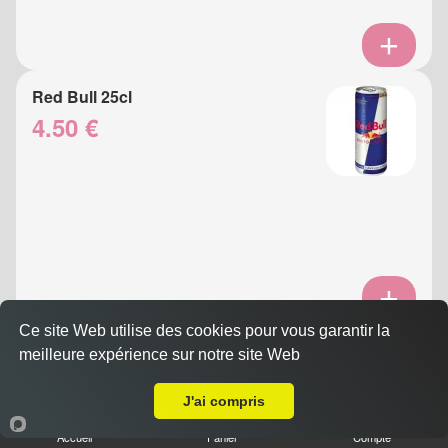
Red Bull 25cl
4.50 €
Ce site Web utilise des cookies pour vous garantir la
Eau Gazeuse 33cl
meilleure expérience sur notre site Web
Livraison sur Nice Carabacel
3.50 €
J'ai compris
Accueil
Panier
Compte