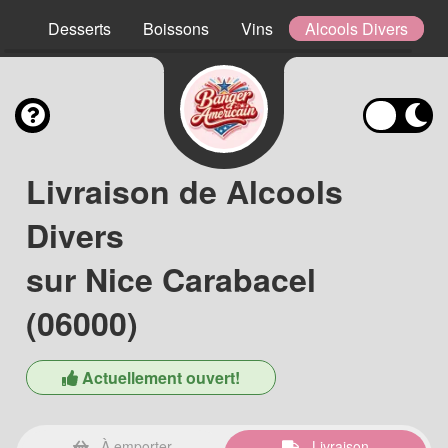
ns
Desserts
Boissons
Vins
Alcools Divers
Livraison de Alcools
Divers
sur Nice Carabacel
(06000)
Actuellement ouvert!
À emporter
Livraison