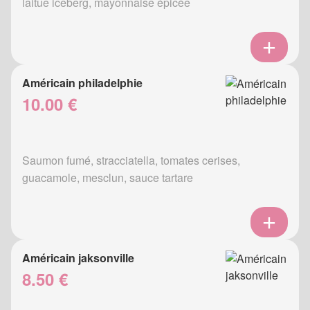
laitue iceberg, mayonnaise épicée
Américain philadelphie
10.00 €
Saumon fumé, stracciatella, tomates cerises,
guacamole, mesclun, sauce tartare
Américain jaksonville
8.50 €