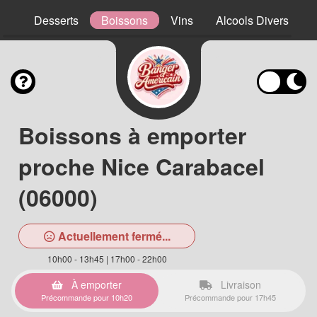
ns
Desserts
Boissons
Vins
Alcools Divers
Boissons à emporter
proche Nice Carabacel
(06000)
Actuellement fermé...
10h00 - 13h45 | 17h00 - 22h00
À emporter
Livraison
Précommande pour 10h20
Précommande pour 17h45