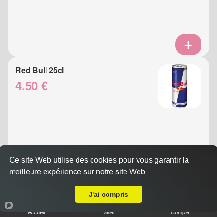
Red Bull 25cl
4.50 €
Ce site Web utilise des cookies pour vous garantir la
meilleure expérience sur notre site Web
A Emporter sur Nice Carabacel
Eau Gazeuse 33cl
J'ai compris
3.50 €
Accueil
Panier
Compte