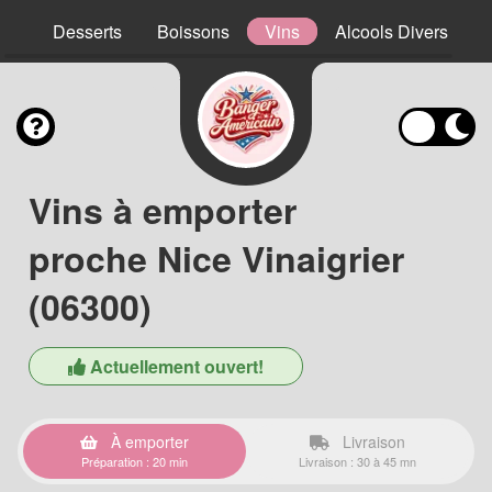
ns
Desserts
Boissons
Vins
Alcools Divers
Vins à emporter
proche Nice Vinaigrier
(06300)
Actuellement ouvert!
À emporter
Livraison
Préparation : 20 min
Livraison : 30 à 45 mn