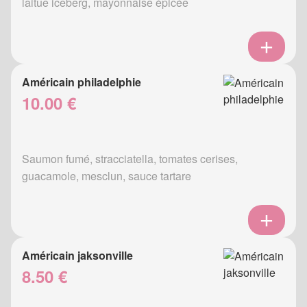
laitue iceberg, mayonnaise épicée
Américain philadelphie
10.00 €
Saumon fumé, stracciatella, tomates cerises,
guacamole, mesclun, sauce tartare
Américain jaksonville
8.50 €