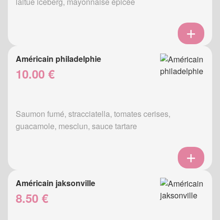
laitue iceberg, mayonnaise épicée
Américain philadelphie
10.00 €
Saumon fumé, stracciatella, tomates cerises,
guacamole, mesclun, sauce tartare
Américain jaksonville
8.50 €