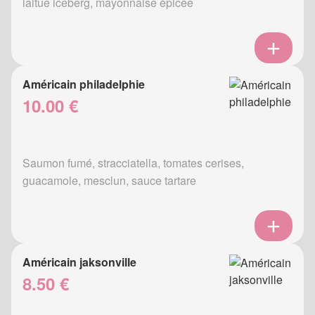
laitue iceberg, mayonnaise épicée
Américain philadelphie
10.00 €
Saumon fumé, stracciatella, tomates cerises,
guacamole, mesclun, sauce tartare
Américain jaksonville
8.50 €