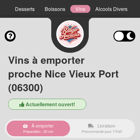
ns
Desserts
Boissons
Vins
Alcools Divers
Vins à emporter
proche Nice Vieux Port
(06300)
Actuellement ouvert!
À emporter
Livraison
Préparation : 20 min
Précommande pour 17h45