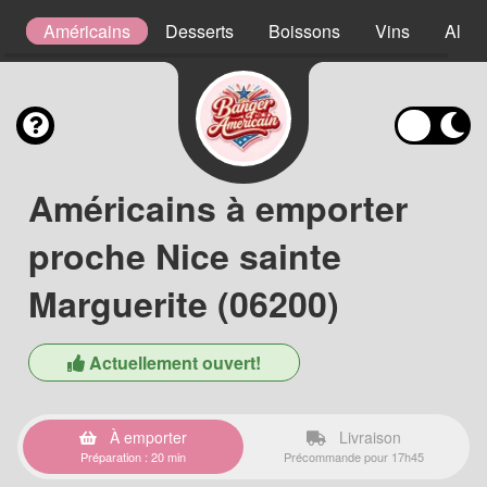
s
Américains
Desserts
Boissons
Vins
Alcoo
Américains à emporter
proche Nice sainte
Marguerite (06200)
Actuellement ouvert!
À emporter
Livraison
Préparation : 20 min
Précommande pour 17h45