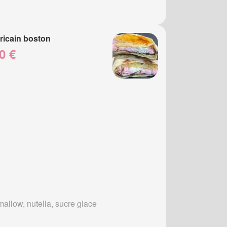
icain boston
0 €
allow, nutella, sucre glace