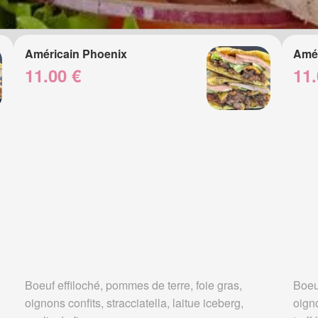
Américain Phoenix
Amér
11.00 €
11.
Boeuf effiloché, pommes de terre, foie gras,
Boeuf
oignons confits, stracciatella, laitue iceberg,
oign