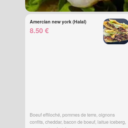
Amercian new york (Halal)
8.50 €
Boeuf effiloché, pommes de terre, oignons
confits, cheddar, bacon de boeuf, laitue iceberg,