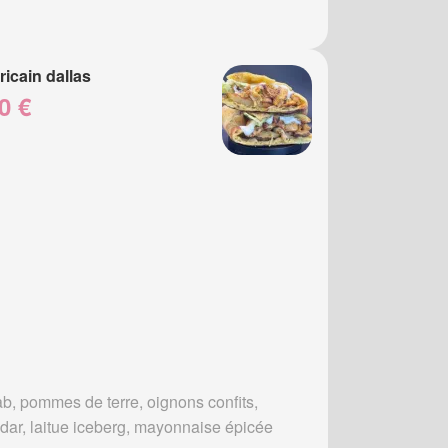
icain dallas
0 €
b, pommes de terre, oignons confits,
dar, laitue iceberg, mayonnaise épicée