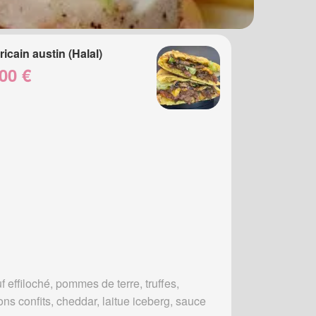
icain austin (Halal)
00 €
 effiloché, pommes de terre, truffes,
ons confits, cheddar, laitue iceberg, sauce