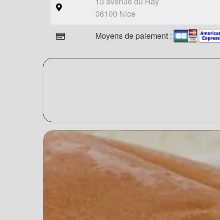
13 avenue du Ray
06100 Nice
Moyens de paiement :