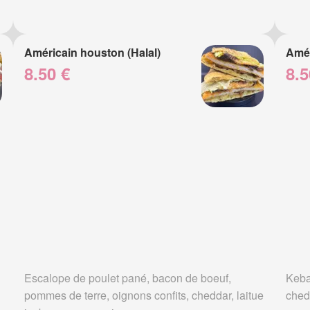
Américain houston (Halal)
Amér
8.50 €
8.5
Escalope de poulet pané, bacon de boeuf,
Keba
pommes de terre, oignons confits, cheddar, laitue
ched