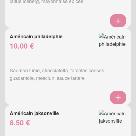
laitue iceberg, mayonnaise épicée
Américain philadelphie
10.00 €
Saumon fumé, stracciatella, tomates cerises,
guacamole, mesclun, sauce tartare
Américain jaksonville
8.50 €