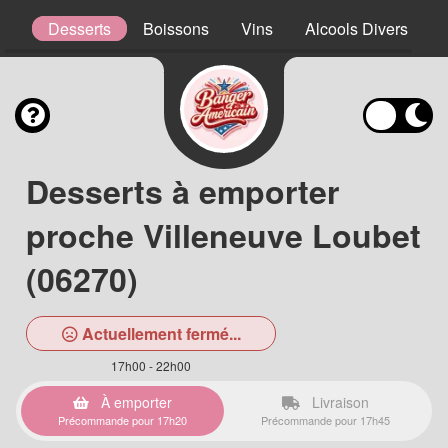
ns
Desserts
Boissons
Vins
Alcools Divers
Desserts à emporter
proche Villeneuve Loubet
(06270)
Actuellement fermé...
17h00 - 22h00
À emporter
Livraison
Précommande pour 17h20
Précommande pour 17h45