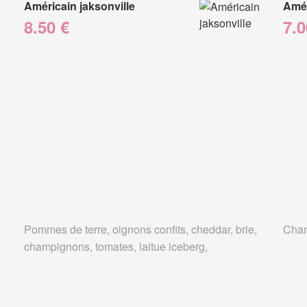
Américain jaksonville
Amér
8.50 €
7.0
Pommes de terre, oignons confits, cheddar, brie,
Cham
champignons, tomates, laitue iceberg,