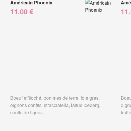
Américain Phoenix
Amér
11.00 €
11.
Boeuf effiloché, pommes de terre, foie gras,
Boeuf
oignons confits, stracciatella, laitue iceberg,
oign
coulis de figues
truff