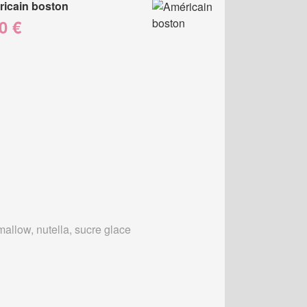
icain boston
0 €
allow, nutella, sucre glace