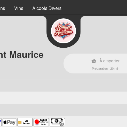
ons
Vins
Alcools Divers
nt Maurice
À emporter
Préparation : 20 min