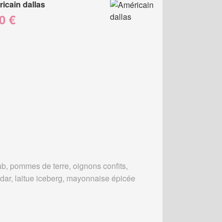
icain dallas
0 €
b, pommes de terre, oignons confits,
dar, laitue iceberg, mayonnaise épicée