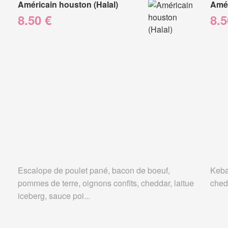
Américain houston (Halal)
Amér
8.50 €
8.5
Escalope de poulet pané, bacon de boeuf,
Keba
pommes de terre, oignons confits, cheddar, laitue
ched
iceberg, sauce poi...