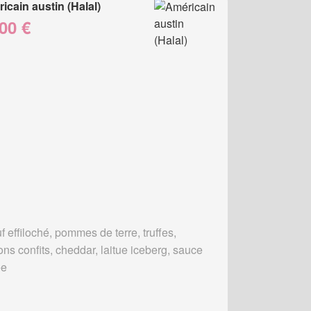
icain austin (Halal)
00 €
 effiloché, pommes de terre, truffes,
ons confits, cheddar, laitue iceberg, sauce
ée