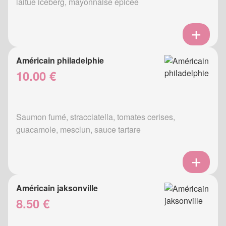
laitue iceberg, mayonnaise épicée
Américain philadelphie
10.00 €
Saumon fumé, stracciatella, tomates cerises,
guacamole, mesclun, sauce tartare
Américain jaksonville
8.50 €