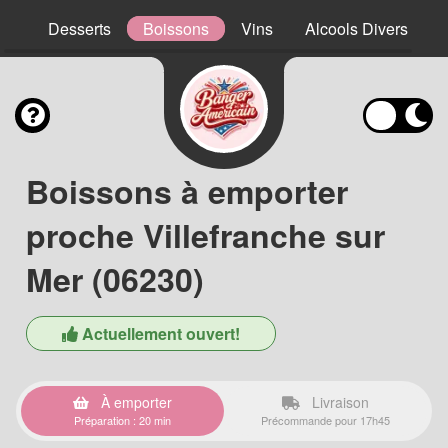
ns
Desserts
Boissons
Vins
Alcools Divers
Boissons à emporter
proche Villefranche sur
Mer (06230)
Actuellement ouvert!
À emporter
Livraison
Préparation : 20 min
Précommande pour 17h45