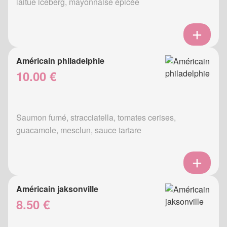
laitue iceberg, mayonnaise épicée
Américain philadelphie
10.00 €
Saumon fumé, stracciatella, tomates cerises,
guacamole, mesclun, sauce tartare
Américain jaksonville
8.50 €