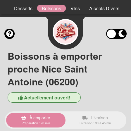
ns
Desserts
Boissons
Vins
Alcools Divers
Boissons à emporter
proche Nice Saint
Antoine (06200)
Actuellement ouvert!
À emporter
Livraison
Préparation : 20 min
Livraison : 30 à 45 mn