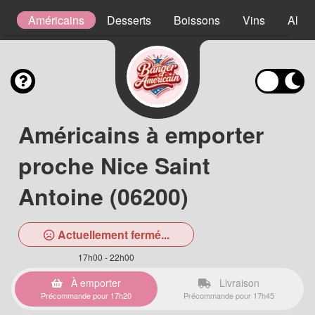
s
Américains
Desserts
Boissons
Vins
Alcoo
Américains à emporter
proche Nice Saint
Antoine (06200)
Actuellement fermé...
17h00 - 22h00
À emporter
Livraison
Précommande pour 17h20
Précommande pour 17h45