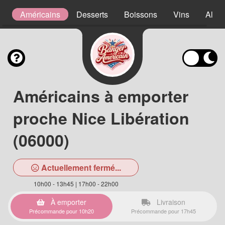
s
Américains
Desserts
Boissons
Vins
Alcoo
Américains à emporter
proche Nice Libération
(06000)
Actuellement fermé...
10h00 - 13h45 | 17h00 - 22h00
À emporter
Livraison
Précommande pour 10h20
Précommande pour 17h45