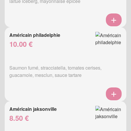
laitue iceberg, mayonnaise épicée
Américain philadelphie
10.00 €
Saumon fumé, stracciatella, tomates cerises,
guacamole, mesclun, sauce tartare
Américain jaksonville
8.50 €