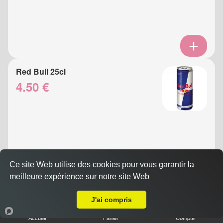
Red Bull 25cl
4.50 €
Ce site Web utilise des cookies pour vous garantir la
meilleure expérience sur notre site Web
A Emporter sur Nice Le Ray
Eau Gazeuse 33cl
J'ai compris
3.50 €
Accueil
Panier
Compte