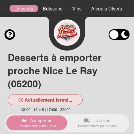
ns
Desserts
Boissons
Vins
Alcools Divers
Desserts à emporter
proche Nice Le Ray
(06200)
Actuellement fermé...
10h00 - 13h45 | 17h00 - 22h00
À emporter
Livraison
Précommande pour 10h20
Précommande pour 17h45