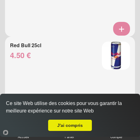
Red Bull 25cl
4.50 €
Ce site Web utilise des cookies pour vous garantir la
meilleure expérience sur notre site Web
A Emporter sur Nice Le Ray
Eau Gazeuse 33cl
J'ai compris
3.50 €
Accueil
Panier
Compte