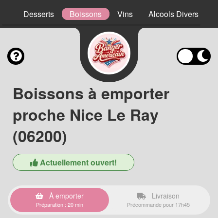
ns
Desserts
Boissons
Vins
Alcools Divers
Boissons à emporter
proche Nice Le Ray
(06200)
Actuellement ouvert!
À emporter
Livraison
Préparation : 20 min
Précommande pour 17h45