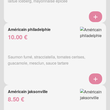
laitue iceberg, mayonnaise épicée
Américain philadelphie
10.00 €
Saumon fumé, stracciatella, tomates cerises,
guacamole, mesclun, sauce tartare
Américain jaksonville
8.50 €