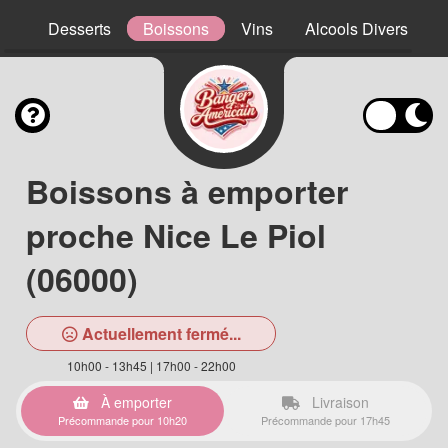
ns
Desserts
Boissons
Vins
Alcools Divers
Boissons à emporter
proche Nice Le Piol
(06000)
Actuellement fermé...
10h00 - 13h45 | 17h00 - 22h00
À emporter
Livraison
Précommande pour 10h20
Précommande pour 17h45