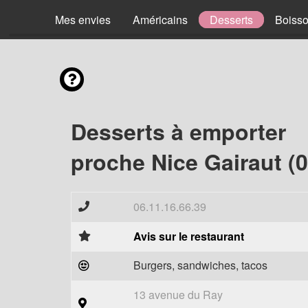
Mes envies
Américains
Desserts
Boiss
Desserts à emporter
proche Nice Gairaut (
06.11.16.66.39
Avis sur le restaurant
Burgers, sandwiches, tacos
13 avenue du Ray