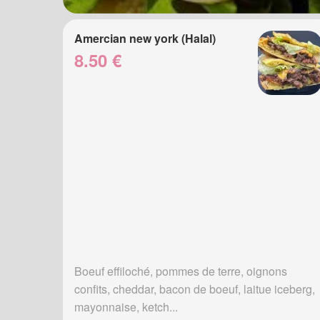
Amercian new york (Halal)
8.50 €
Boeuf effiloché, pommes de terre, oignons
confits, cheddar, bacon de boeuf, laitue iceberg,
mayonnaise, ketch...