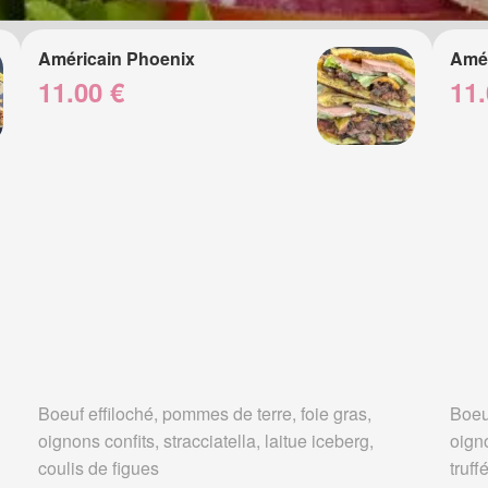
Américain Phoenix
Amér
11.00 €
11.
Boeuf effiloché, pommes de terre, foie gras,
Boeuf
oignons confits, stracciatella, laitue iceberg,
oign
coulis de figues
truff