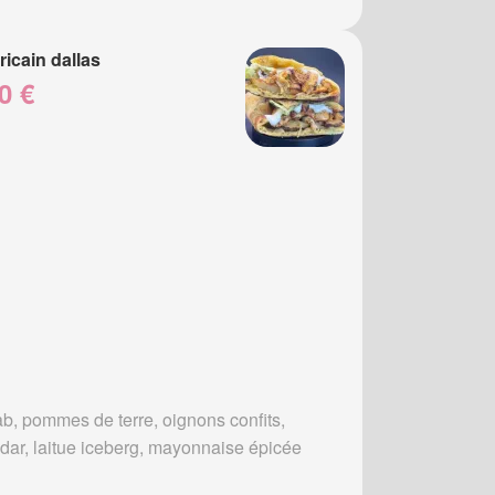
icain dallas
0 €
b, pommes de terre, oignons confits,
dar, laitue iceberg, mayonnaise épicée