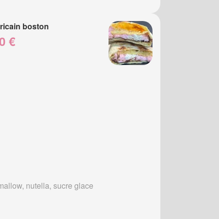
icain boston
0 €
allow, nutella, sucre glace