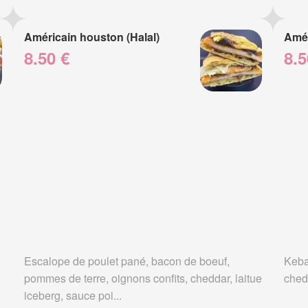
Américain houston (Halal)
Amér
8.50 €
8.5
Escalope de poulet pané, bacon de boeuf,
Keba
pommes de terre, oignons confits, cheddar, laitue
ched
iceberg, sauce poi...