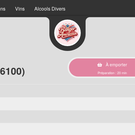
ons
Vins
Alcools Divers
À emporter
06100)
Préparation : 20 min