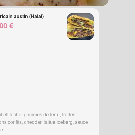
icain austin (Halal)
00 €
 effiloché, pommes de terre, truffes,
ons confits, cheddar, laitue iceberg, sauce
ée