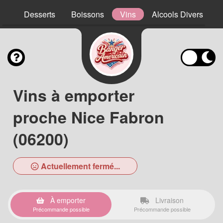
ns
Desserts
Boissons
Vins
Alcools Divers
Vins à emporter
proche Nice Fabron
(06200)
Actuellement fermé...
À emporter
Livraison
Précommande possible
Précommande possible