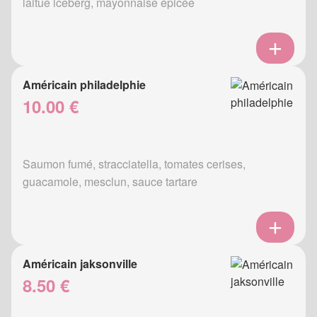
laitue iceberg, mayonnaise épicée
Américain philadelphie
10.00 €
Saumon fumé, stracciatella, tomates cerises,
guacamole, mesclun, sauce tartare
Américain jaksonville
8.50 €