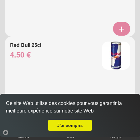
Red Bull 25cl
4.50 €
Ce site Web utilise des cookies pour vous garantir la
meilleure expérience sur notre site Web
A Emporter sur Nice Crémat
Eau Gazeuse 33cl
J'ai compris
3.50 €
Accueil
Panier
Compte