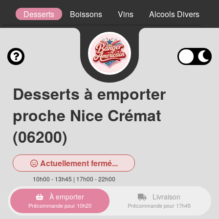
ns
Desserts
Boissons
Vins
Alcools Divers
Desserts à emporter
proche Nice Crémat
(06200)
Actuellement fermé...
10h00 - 13h45 | 17h00 - 22h00
À emporter
Livraison
Précommande pour 10h20
Précommande pour 17h45