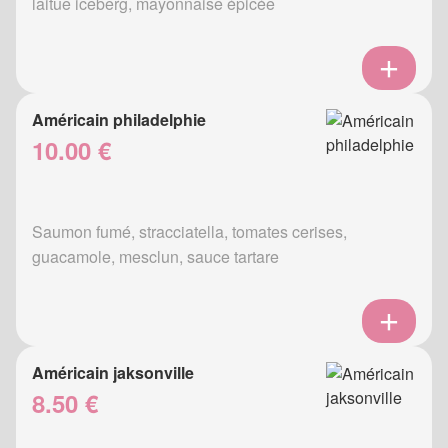
laitue iceberg, mayonnaise épicée
Américain philadelphie
10.00 €
Saumon fumé, stracciatella, tomates cerises,
guacamole, mesclun, sauce tartare
Américain jaksonville
8.50 €