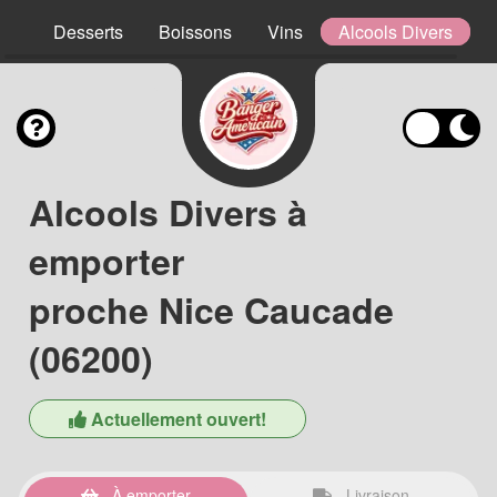
ns
Desserts
Boissons
Vins
Alcools Divers
Alcools Divers à
emporter
proche Nice Caucade
(06200)
Actuellement ouvert!
À emporter
Livraison