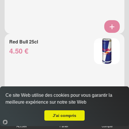
Red Bull 25cl
4.50 €
Ce site Web utilise des cookies pour vous garantir la
meilleure expérience sur notre site Web
A Emporter sur Nice Carre D'or
Eau Gazeuse 33cl
J'ai compris
3.50 €
Accueil
Panier
Compte