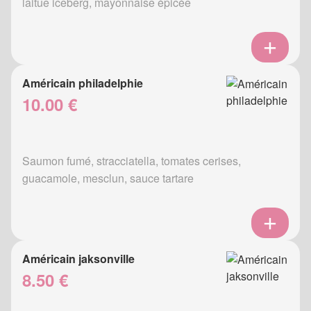
laitue iceberg, mayonnaise épicée
Américain philadelphie
10.00 €
Saumon fumé, stracciatella, tomates cerises,
guacamole, mesclun, sauce tartare
Américain jaksonville
8.50 €