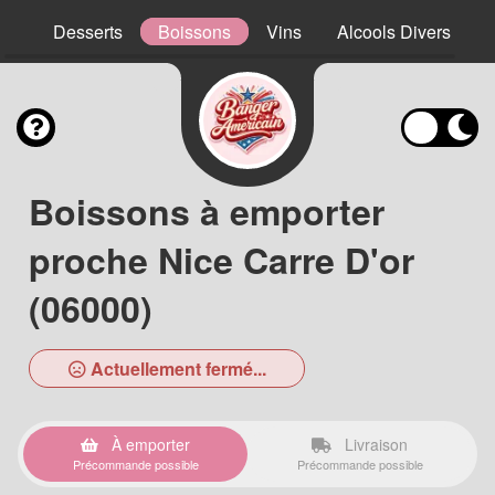
ns
Desserts
Boissons
Vins
Alcools Divers
Boissons à emporter
proche Nice Carre D'or
(06000)
Actuellement fermé...
À emporter
Livraison
Précommande possible
Précommande possible