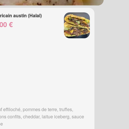
icain austin (Halal)
00 €
 effiloché, pommes de terre, truffes,
ons confits, cheddar, laitue iceberg, sauce
ée