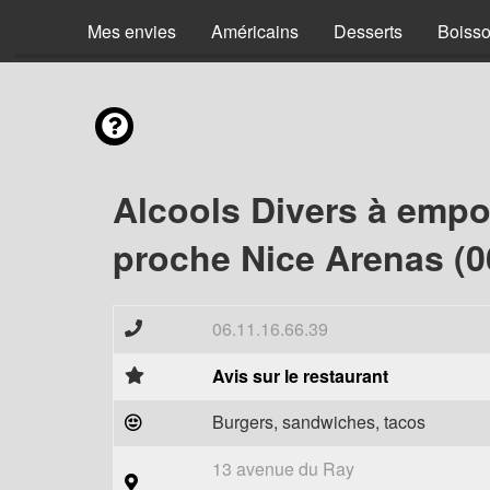
Mes envies
Américains
Desserts
Boiss
Alcools Divers à empo
proche Nice Arenas (0
06.11.16.66.39
Avis sur le restaurant
Burgers, sandwiches, tacos
13 avenue du Ray