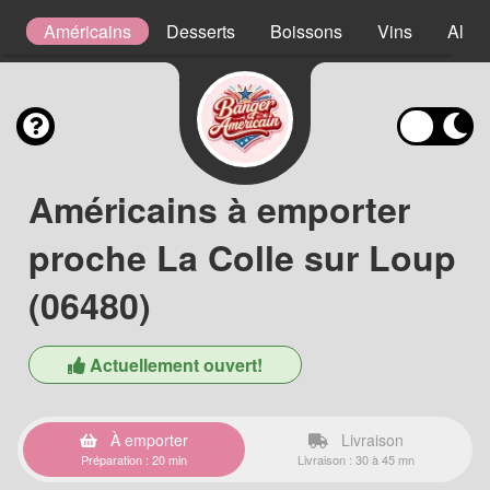
s
Américains
Desserts
Boissons
Vins
Alcoo
Américains à emporter
proche La Colle sur Loup
(06480)
Actuellement ouvert!
À emporter
Livraison
Préparation : 20 min
Livraison : 30 à 45 mn