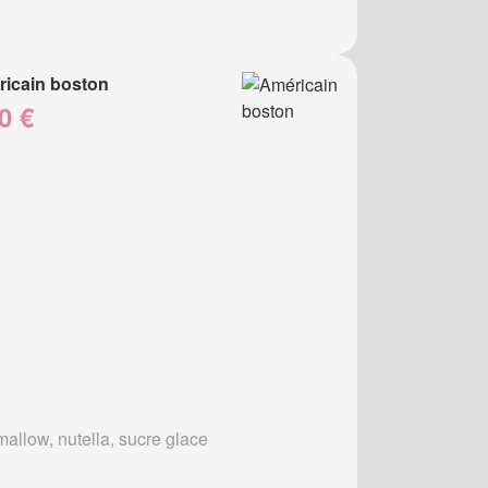
icain boston
0 €
allow, nutella, sucre glace