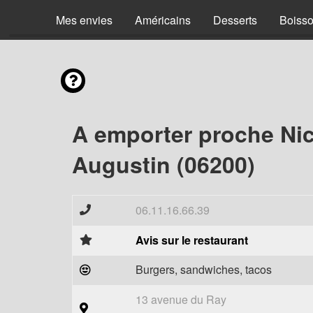
Mes envies
Américains
Desserts
Boiss
A emporter proche Nic
Augustin (06200)
06.11.16.66.39
Avis sur le restaurant
Burgers, sandwiches, tacos
13 avenue du Ray