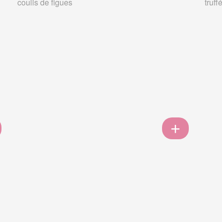
coulis de figues
truff