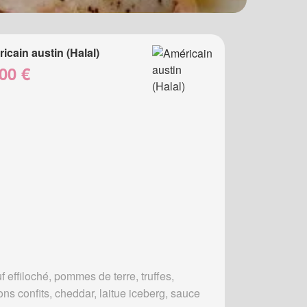
icain austin (Halal)
00 €
 effiloché, pommes de terre, truffes,
ons confits, cheddar, laitue iceberg, sauce