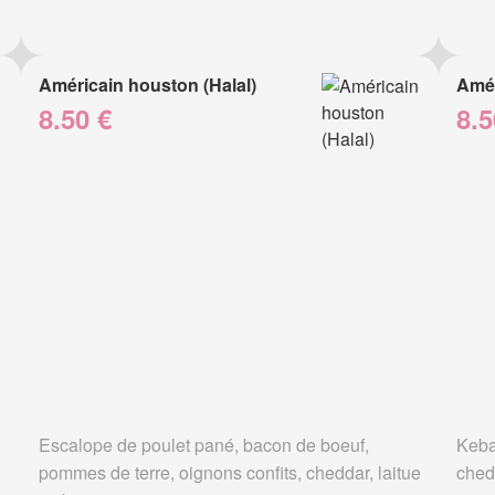
Américain houston (Halal)
Amér
8.50 €
8.5
Escalope de poulet pané, bacon de boeuf,
Keba
pommes de terre, oignons confits, cheddar, laitue
ched