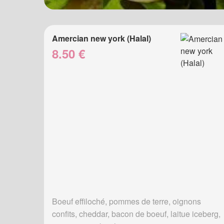
Amercian new york (Halal)
8.50 €
Boeuf effiloché, pommes de terre, oignons
confits, cheddar, bacon de boeuf, laitue iceberg,