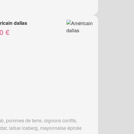
icain dallas
0 €
b, pommes de terre, oignons confits,
dar, laitue iceberg, mayonnaise épicée