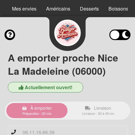
Mes envies
Américains
Desserts
Boissons
A emporter proche Nice
La Madeleine (06000)
Actuellement ouvert!
À emporter
Livraison
Préparation : 20 min
Livraison : 30 à 45 mn
06.11.16.66.39